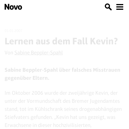
01.01.2007
Lernen aus dem Fall Kevin?
Von
Sabine Beppler-Spahl
Sabine Beppler-Spahl über falsches Misstrauen
gegenüber Eltern.
Im Oktober 2006 wurde der zweijährige Kevin, der
unter der Vormundschaft des Bremer Jugendamtes
stand, tot im Kühlschrank seines drogenabhängigen
Stiefvaters gefunden. „Kevin hat uns gezeigt, was
Erwachsene in dieser hochzivilisierten,