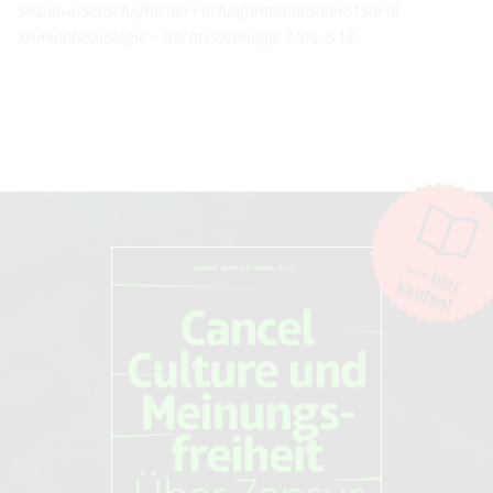
Sozialwissenschaftlicher Fachinformationsdienst soFid
Kriminalsoziologie + Rechtssoziologie
2/06, S.12.
hier
kaufen!