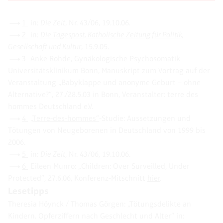
1
in:
Die Zeit
, Nr. 43/06, 19.10.06.
2
in:
Die Tagespost, Katholische Zeitung für Politik,
Gesellschaft und Kultur
, 15.9.05.
3
Anke Rohde, Gynäkologische Psychosomatik
Universitätsklinikum Bonn, Manuskript zum Vortrag auf der
Veranstaltung „Babyklappe und anonyme Geburt – ohne
Alternative?“, 27./28.5.03 in Bonn, Veranstalter: terre des
hommes Deutschland e.V.
4
„Terre-des-hommes“
-Studie: Aussetzungen und
Tötungen von Neugeborenen in Deutschland von 1999 bis
2006.
5
in:
Die Zeit
, Nr. 43/06, 19.10.06.
6
Eileen Munro: „Children: Over Surveilled, Under
Protected“, 27.6.06, Konferenz-Mitschnitt
hier
.
Lesetipps
Theresia Höynck / Thomas Görgen:
„Tötungsdelikte an
Kindern. Opferziffern nach Geschlecht und Alter“
in: