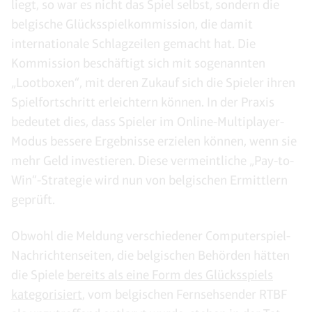
liegt, so war es nicht das Spiel selbst, sondern die
belgische Glücksspielkommission, die damit
internationale Schlagzeilen gemacht hat. Die
Kommission beschäftigt sich mit sogenannten
„Lootboxen“, mit deren Zukauf sich die Spieler ihren
Spielfortschritt erleichtern können. In der Praxis
bedeutet dies, dass Spieler im Online-Multiplayer-
Modus bessere Ergebnisse erzielen können, wenn sie
mehr Geld investieren. Diese vermeintliche „Pay-to-
Win“-Strategie wird nun von belgischen Ermittlern
geprüft.
Obwohl die Meldung verschiedener Computerspiel-
Nachrichtenseiten, die belgischen Behörden hätten
die Spiele
bereits als eine Form des Glücksspiels
kategorisiert
, vom belgischen Fernsehsender RTBF