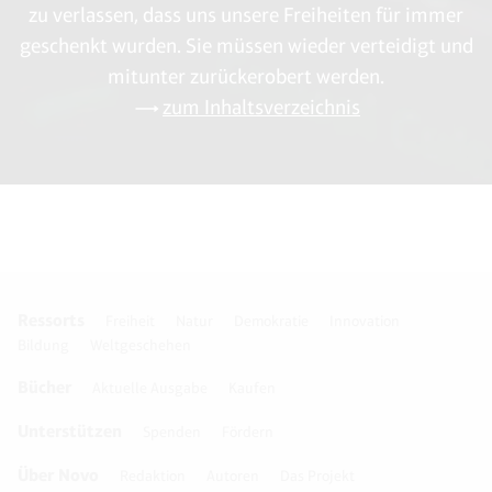
zu verlassen, dass uns unsere Freiheiten für immer
geschenkt wurden. Sie müssen wieder verteidigt und
mitunter zurückerobert werden.
zum Inhaltsverzeichnis
Ressorts
Freiheit
Natur
Demokratie
Innovation
Bildung
Weltgeschehen
Bücher
Aktuelle Ausgabe
Kaufen
Unterstützen
Spenden
Fördern
Über Novo
Redaktion
Autoren
Das Projekt