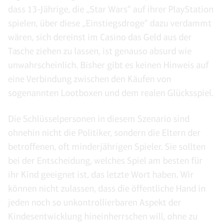
dass 13-Jährige, die „Star Wars“ auf ihrer PlayStation
spielen, über diese „Einstiegsdroge“ dazu verdammt
wären, sich dereinst im Casino das Geld aus der
Tasche ziehen zu lassen, ist genauso absurd wie
unwahrscheinlich. Bisher gibt es keinen Hinweis auf
eine Verbindung zwischen den Käufen von
sogenannten Lootboxen und dem realen Glücksspiel.
Die Schlüsselpersonen in diesem Szenario sind
ohnehin nicht die Politiker, sondern die Eltern der
betroffenen, oft minderjährigen Spieler. Sie sollten
bei der Entscheidung, welches Spiel am besten für
ihr Kind geeignet ist, das letzte Wort haben. Wir
können nicht zulassen, dass die öffentliche Hand in
jeden noch so unkontrollierbaren Aspekt der
Kindesentwicklung hineinherrschen will, ohne zu