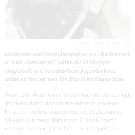
Foto:
kirahoffmann
via Pixabay /
CC0
Lootboxen von Computerspielen wie „Battlefront
2“ und „Overwatch“ sollen als Glücksspiel
eingestuft und verschärftem Jugendschutz
unterworfen werden. Ein Sturm im Wasserglas.
Wenn „Star Wars“ wieder in den Nachrichten ist, liegt
das meist daran, dass gerade entweder ein neuer
Film oder ein neues Computerspiel erschienen ist.
Obwohl „Star Wars: Battlefront 2“ seit kurzem
weltweit in den Regalen der Computerspielläden