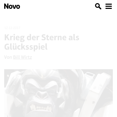
12.12.2017
Krieg der Sterne als
Glücksspiel
Von
Bill Wirtz