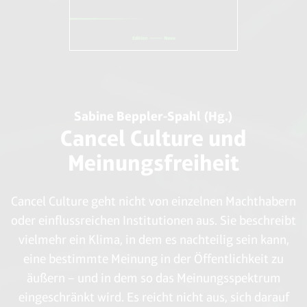
Sabine Beppler-Spahl (Hg.)
Cancel Culture und
Meinungsfreiheit
Cancel Culture geht nicht von einzelnen Machthabern
oder einflussreichen Institutionen aus. Sie beschreibt
vielmehr ein Klima, in dem es nachteilig sein kann,
eine bestimmte Meinung in der Öffentlichkeit zu
äußern – und in dem so das Meinungsspektrum
eingeschränkt wird. Es reicht nicht aus, sich darauf