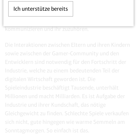
dem Geschäftsmodell der Spieleentwickler ist, und
Ich unterstütze bereits
es wird an diesen Entwicklern liegen, innovative
Wege zu finden, um mit der Community zu
kommunizieren und ihr zuzuhören.
Die Interaktionen zwischen Eltern und ihren Kindern
sowie zwischen der Gamer-Community und den
Entwicklern sind notwendig für den Fortschritt der
Industrie, welche zu einem bedeutenden Teil der
digitalen Wirtschaft geworden ist. Die
Spieleindustrie beschäftigt Tausende, unterhält
Millionen und macht Milliarden. Es ist Aufgabe der
Industrie und ihrer Kundschaft, das nötige
Gleichgewicht zu finden. Schlechte Spiele verkaufen
sich nicht, gute hingegen wie warme Semmeln am
Sonntagmorgen. So einfach ist das.