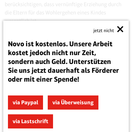
berücksichtigen, dass vernünftige Erziehung durch
die Eltern für das Wohlergehen eines Kindes
wesentlich ist.
jetzt nicht
Die eigentliche Reaktion gegen Electronic Arts (EA),
Novo ist kostenlos. Unsere Arbeit
den Hersteller des „Star Wars“-Spiels, kommt
kostet jedoch nicht nur Zeit,
übrigens von Seiten der eigenen Kundschaft. Die
sondern auch Geld. Unterstützen
Online-Gaming-Community findet es unfair, wenn
Sie uns jetzt dauerhaft als Förderer
Spieler, die für ihren Fortschritt bezahlen, sich
dadurch einen Vorteil verschaffen können. Nach
oder mit einer Spende!
mehreren Aufrufen, das Spiel zu boykottieren, sah
sich EA genötigt, eine öffentliche Erklärung
via Paypal
via Überweisung
abzugeben. Die Einkaufsvorteile wurden reduziert,
und eine zeitweilige Aussetzung von „Lootboxen“
überhaupt wird erwogen. Es stellt sich also heraus,
via Lastschrift
dass die Verbraucherseite scheinbar unzufrieden mit