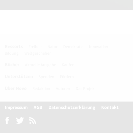
Ressorts
Freiheit
Natur
Demokratie
Innovation
Bildung
Weltgeschehen
Bücher
Aktuelle Ausgabe
Kaufen
Unterstützen
Spenden
Fördern
Über Novo
Redaktion
Autoren
Das Projekt
Impressum
AGB
Datenschutzerklärung
Kontakt