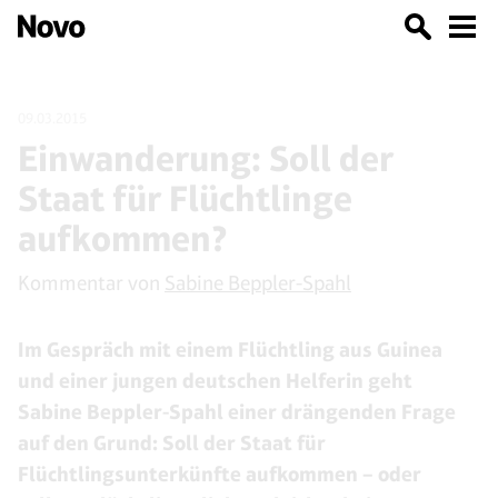
09.03.2015
Einwanderung: Soll der
Staat für Flüchtlinge
aufkommen?
Kommentar von
Sabine Beppler-Spahl
Im Gespräch mit einem Flüchtling aus Guinea
und einer jungen deutschen Helferin geht
Sabine Beppler-Spahl einer drängenden Frage
auf den Grund: Soll der Staat für
Flüchtlingsunterkünfte aufkommen – oder