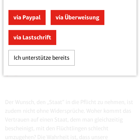
kann nur den Vorwurf, hierher kämen Menschen, die
auf Kosten anderer lebten, Vorschub leisten.
via Paypal
via Überweisung
via Lastschrift
„Mildtätigkeit erwartet er nicht. Das
Problem sind die fehlenden Papiere“
Ich unterstütze bereits
Der Wunsch, den „Staat“ in die Pflicht zu nehmen, ist
zudem nicht ohne Widersprüche. Woher kommt das
Vertrauen auf einen Staat, dem man gleichzeitig
bescheinigt, mit den Flüchtlingen schlecht
umzugehen? Die Wahrheit ist, dass unsere