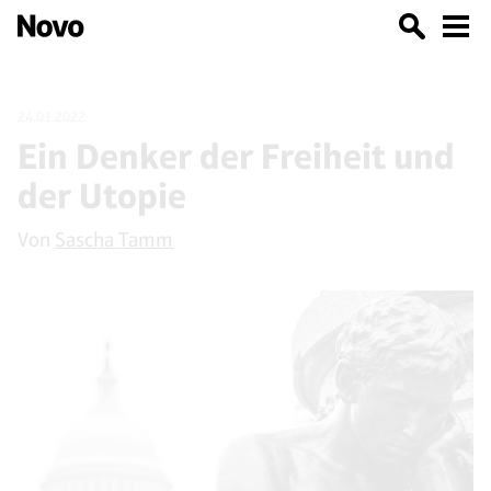
24.01.2022
Ein Denker der Freiheit und
der Utopie
Von
Sascha Tamm