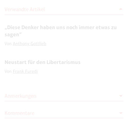
Verwandte Artikel
„Diese Denker haben uns noch immer etwas zu
sagen“
Von
Anthony Gottlieb
Neustart für den Libertarismus
Von
Frank Furedi
Anmerkungen
Kommentare
1
Robert Nozick: „Anarchy, State, and Utopia“, New York
1974, im folgend zitiert nach der deutschen Übersetzung:
„Anarchie, Staat, Utopie“, Olzog 2006 [Wiederauflage der