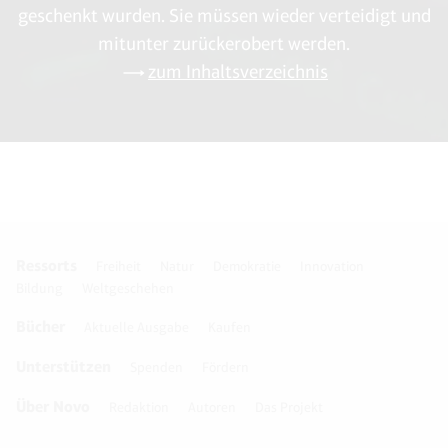
geschenkt wurden. Sie müssen wieder verteidigt und
mitunter zurückerobert werden.
zum Inhaltsverzeichnis
Ressorts
Freiheit
Natur
Demokratie
Innovation
Bildung
Weltgeschehen
Bücher
Aktuelle Ausgabe
Kaufen
Unterstützen
Spenden
Fördern
Über Novo
Redaktion
Autoren
Das Projekt