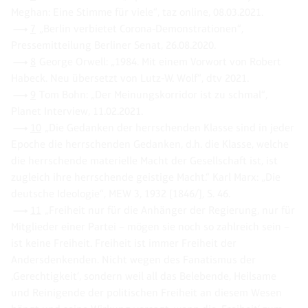
Meghan: Eine Stimme für viele“, taz online, 08.03.2021.
7
„Berlin verbietet Corona-Demonstrationen“,
Pressemitteilung Berliner Senat, 26.08.2020.
8
George Orwell: „1984. Mit einem Vorwort von Robert
Habeck. Neu übersetzt von Lutz-W. Wolf“, dtv 2021.
9
Tom Bohn: „Der Meinungskorridor ist zu schmal“,
Planet Interview, 11.02.2021.
10
„Die Gedanken der herrschenden Klasse sind in jeder
Epoche die herrschenden Gedanken, d.h. die Klasse, welche
die herrschende materielle Macht der Gesellschaft ist, ist
zugleich ihre herrschende geistige Macht.“ Karl Marx: „Die
deutsche Ideologie“, MEW 3, 1932 [1846/], S. 46.
11
„Freiheit nur für die Anhänger der Regierung, nur für
Mitglieder einer Partei – mögen sie noch so zahlreich sein –
ist keine Freiheit. Freiheit ist immer Freiheit der
Andersdenkenden. Nicht wegen des Fanatismus der
‚Gerechtigkeit‘, sondern weil all das Belebende, Heilsame
und Reinigende der politischen Freiheit an diesem Wesen