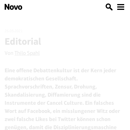
26.05.2021
Editorial
Von
Thilo Spahl
Eine offene Debattenkultur ist der Kern jeder
demokratischen Gesellschaft.
Sprachvorschriften, Zensur, Drohung,
Skandalisierung, Diffamierung sind die
Instrumente der Cancel Culture. Ein falsches
Wort auf Facebook, ein misslungener Witz oder
zwei falsche Likes bei Twitter können schon
genügen, damit die Disziplinierungsmaschine