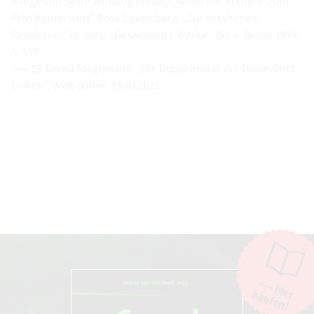
hängt und seine Wirkung versagt, wenn die ‚Freiheit‘ zum
Privilegium wird.“ Rosa Luxemburg: „Zur russischen
Revolution“ in: dies.: „Gesammelte Werke“, Bd. 4, Berlin 1974,
S. 359.
12
Bernd Stegemann: „Die Doppelmoral der Disneyland-
Linken“, Welt online, 19.03.2021.
hier
kaufen!