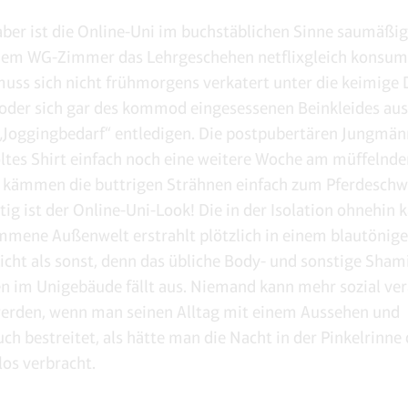
aber ist die Online-Uni im buchstäblichen Sinne saumäßi
inem WG-Zimmer das Lehrgeschehen netflixgleich konsum
muss sich nicht frühmorgens verkatert unter die keimige
oder sich gar des kommod eingesessenen Beinkleides aus
„Joggingbedarf“ entledigen. Die postpubertären Jungmän
öltes Shirt einfach noch eine weitere Woche am müffelnde
 kämmen die buttrigen Strähnen einfach zum Pferdesch
rtig ist der Online-Uni-Look! Die in der Isolation ohnehin
ene Außenwelt erstrahlt plötzlich in einem blautönigen
icht als sonst, denn das übliche Body- und sonstige Sha
n im Unigebäude fällt aus. Niemand kann mehr sozial ver
erden, wenn man seinen Alltag mit einem Aussehen und
ch bestreitet, als hätte man die Nacht in der Pinkelrinne
os verbracht.