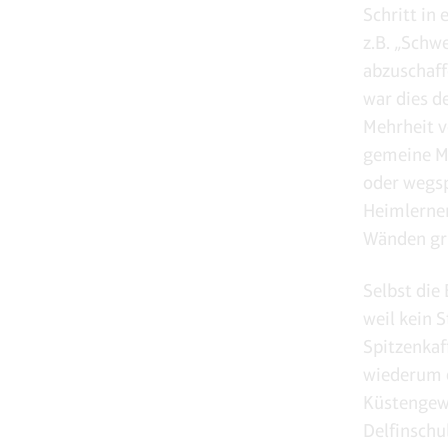
Schritt in
z.B. „Schw
abzuschaff
war dies d
Mehrheit v
gemeine Me
oder wegsp
Heimlerner
Wänden gril
Selbst die
weil kein 
Spitzenkaf
wiederum d
Küstengewä
Delfinschu