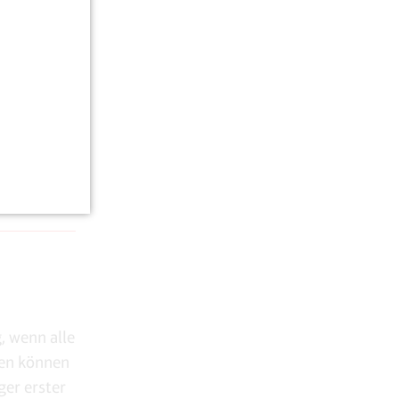
irus
chwommen,
machen,
“
, wenn alle
ben können
ger erster