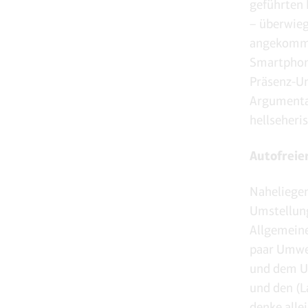
geführten 
– überwieg
angekommen
Smartphone
Präsenz-Un
Argumentat
hellseheri
Autofreier
Naheliegen
Umstellung
Allgemeine
paar Umwel
und dem U
und den (L
denke alle