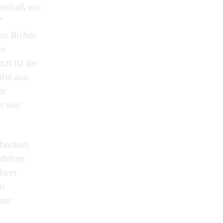
senfraß wie
“
n. Bisher
en
tzt ist der
ihn aus-
er
n vier
chenken,
edelten
 dann
en
ner