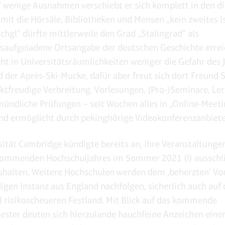
f wenige Ausnahmen verschiebt er sich komplett in den di
amit die Hörsäle, Bibliotheken und Mensen „kein zweites I
schgl“ dürfte mittlerweile den Grad „Stalingrad“ als
aufgeladene Ortsangabe der deutschen Geschichte errei
ht in Universitätsräumlichkeiten weniger die Gefahr des 
 der Après-Ski-Mucke, dafür aber freut sich dort Freund
ktfreudige Verbreitung. Vorlesungen, (Pro-)Seminare, Le
mündliche Prüfungen – seit Wochen alles in „Online-Meeti
d ermöglicht durch pekinghörige Videokonferenzanbiete
sität Cambridge kündigte bereits an, ihre Veranstaltunge
kommenden Hochschuljahres im Sommer 2021 (!) ausschli
uhalten. Weitere Hochschulen werden dem ‚beherzten‘ Vo
igen Instanz aus England nachfolgen, sicherlich auch auf
ll risikoscheueren Festland. Mit Blick auf das kommende
ster deuten sich hierzulande hauchfeine Anzeichen einer