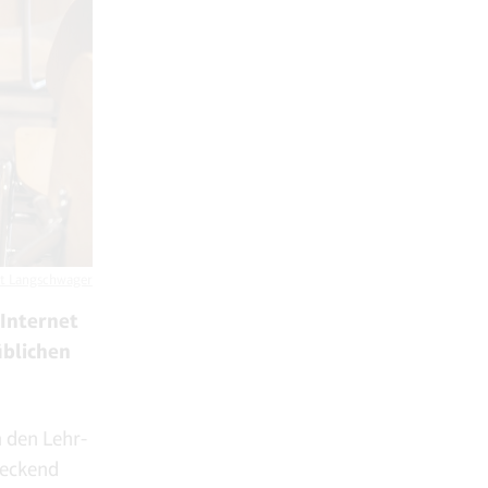
it Langschwager
 Internet
üblichen
 den Lehr-
deckend