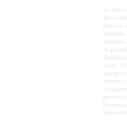
Vor allem 
Wer in se
kann, der 
schleppen 
Abteilung 
ihr gut ge
die Damen
zurück. Fe
wahrgenomm
zarterem L
Schaulaufe
gemacht w
Körpergeru
Bahnhofskl