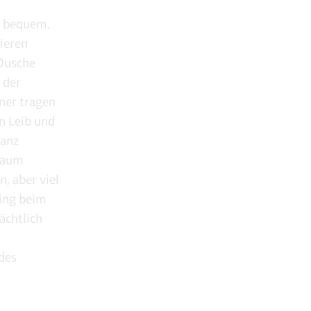
g bequem.
ieren
 Dusche
 der
ner tragen
n Leib und
wanz
 kaum
, aber viel
ming beim
ächtlich
 des