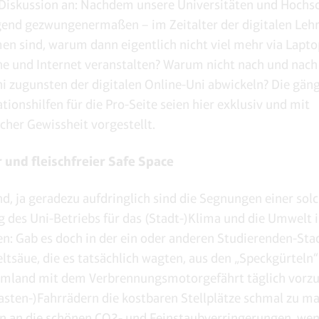
Diskussion an: Nachdem unsere Universitäten und Hochs
end gezwungenermaßen – im Zeitalter der digitalen Leh
 sind, warum dann eigentlich nicht viel mehr via Lapto
 und Internet veranstalten? Warum nicht nach und nach 
i zugunsten der digitalen Online-Uni abwickeln? Die gän
ionshilfen für die Pro-Seite seien hier exklusiv und mit
scher Gewissheit vorgestellt.
 und fleischfreier Safe Space
d, ja geradezu aufdringlich sind die Segnungen einer sol
 des Uni-Betriebs für das (Stadt-)Klima und die Umwelt 
n: Gab es doch in der ein oder anderen Studierenden-Sta
tsäue, die es tatsächlich wagten, aus den „Speckgürteln“ (
mland mit dem Verbrennungsmotorgefährt täglich vorzu
asten-)Fahrrädern die kostbaren Stellplätze schmal zu m
in an die schönen CO2- und Feinstaubverringerungen, wen