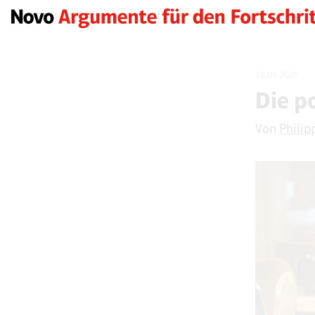
18.06.2020
Die p
Von
Philip