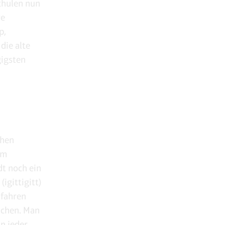
chulen nun
re
p,
die alte
gigsten
chen
im
dt noch ein
igittigitt)
fahren
achen. Man
n jeder