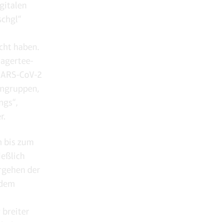
gitalen
schgl“
cht haben.
Jagertee-
 SARS-CoV-2
rngruppen,
ngs“,
r.
n bis zum
eßlich
rgehen der
 dem
 breiter