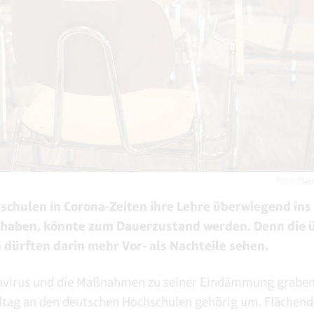
Foto:
Mar
schulen in Corona-Zeiten ihre Lehre überwiegend ins
 haben, könnte zum Dauerzustand werden. Denn die 
n dürften darin mehr Vor- als Nachteile sehen.
avirus und die Maßnahmen zu seiner Eindämmung graben
ltag an den deutschen Hochschulen gehörig um. Flächen