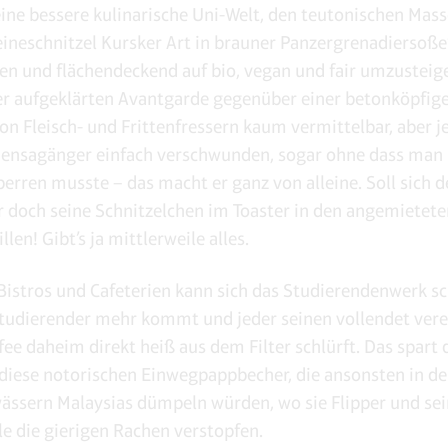
 eine bessere kulinarische Uni-Welt, den teutonischen Mas
eineschnitzel Kursker Art in brauner Panzergrenadiersoße
en und flächendeckend auf bio, vegan und fair umzusteige
er aufgeklärten Avantgarde gegenüber einer betonköpfig
on Fleisch- und Frittenfressern kaum vermittelbar, aber je
nsagänger einfach verschwunden, sogar ohne dass man 
erren musste – das macht er ganz von alleine. Soll sich d
 doch seine Schnitzelchen im Toaster in den angemietete
len! Gibt’s ja mittlerweile alles.
 Bistros und Cafeterien kann sich das Studierendenwerk s
Studierender mehr kommt und jeder seinen vollendet ver
fee daheim direkt heiß aus dem Filter schlürft. Das spart
iese notorischen Einwegpappbecher, die ansonsten in d
ssern Malaysias dümpeln würden, wo sie Flipper und sei
le die gierigen Rachen verstopfen.