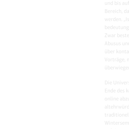
und bis au
Bereich, d
werden. „I
bedeutungs
Zwar beste
Abusus und
über konta
Vorträge, 
überwiegen
Die Univer
Ende des 
online abz
altehrwürd
traditione
Winterseme