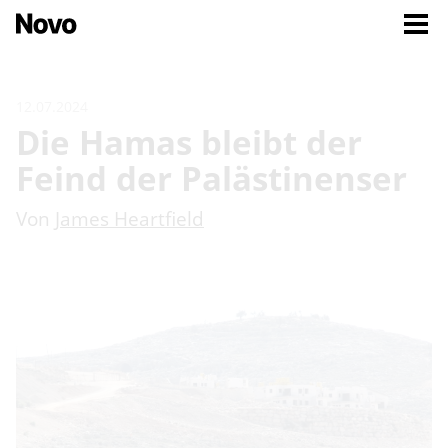
12.07.2024
Die Hamas bleibt der
Feind der Palästinenser
Von
James Heartfield