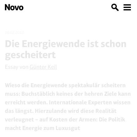
10.02.2012
Die Energiewende ist schon
gescheitert
Essay von
Günter Keil
Wieso die Energiewende spektakulär scheitern
muss: Buchstäblich keines der hehren Ziele kann
erreicht werden. Internationale Experten wissen
das längst. Hierzulande wird diese Realität
verleugnet – auf Kosten der Armen: Die Politik
macht Energie zum Luxusgut