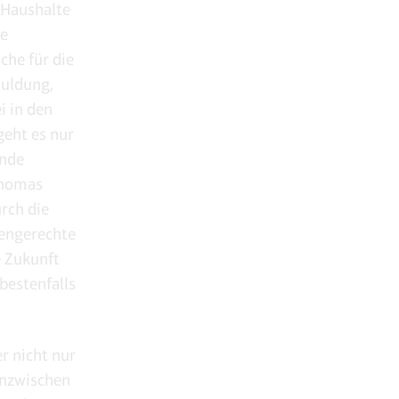
n Haushalte
ne
he für die
huldung,
i in den
geht es nur
ände
Thomas
urch die
nengerechte
e Zukunft
bestenfalls
r nicht nur
Inzwischen