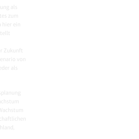
tung als
ates zum
 hier ein
tellt
r Zukunft
zenario von
eder als
tsplanung
Wachstum
f Wachstum
chaftlichen
hland,