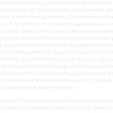
lichen Wachstum gibt, gilt es stattdessen die öffentliche
huldenbremse „fit“ zu machen. Diese sollen dauerhaft oh
lichen Aufwärtstrend auskommen. Die fundamentale Ursac
re seit den 90er Jahren rapide angestiegene Staatsversc
s eklatant schwache wirtschaftliche Wachstum, wird dabe
d gerückt. Statt neue Expansionsstrategien festzulegen, 
, dass sich Staat und Gesellschaft den gegebenen Umst
n. Eine Stellungnahme des hessischen Finanzministers 
DU) bringt diese fatalistische Sicht zum Ausdruck: „Nur d
emse können wir eine nachhaltige und damit generatio
olitik erreichen“. (3) Schäfers Auffassung zufolge wird di
icht primär durch politische Gestaltung erreicht, sondern 
 technokratische Maßnahme gesichert.
 aus der Schuldenmisere mittels Schuldenbremse ist abe
schwachen Wirtschaftswachstums ins Zentrum gerückt. 