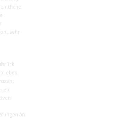
eintliche
ge
r
ion „sehr
nbrück
mal eben
rozent
enen
tiven
erungen an