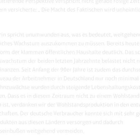
ultierende Perspektive verspricht nicht gerade rosige Zeit
rn versicherte: „ Die Macht des Faktischen wird unheimli
rin spricht unumwunden aus, was es bedeutet, weitgehe
liches Wachstum auszukommen zu müssen. Bereits heute 
Form der klammen öffentlichen Haushalte deutlich. Das sc
swachstum der beiden letzten Jahrzehnte belastet nicht 
finanzen. Seit Anfang der 90er Jahre ist zudem das durchs
veau der Arbeitnehmer in Deutschland nur noch minimal 
ohnzuwächse wurden durch steigende Lebenshaltungskos
en. Dass es in diesem Zeitraum nicht zu einem Wohlstan
st, verdanken wir der Wohlstandsproduktion in den ent
chaften. Der deutsche Verbraucher konnte sich mit sehr 
dukten aus diesen Ländern versorgen und dadurch
seinbußen weitgehend vermeiden.