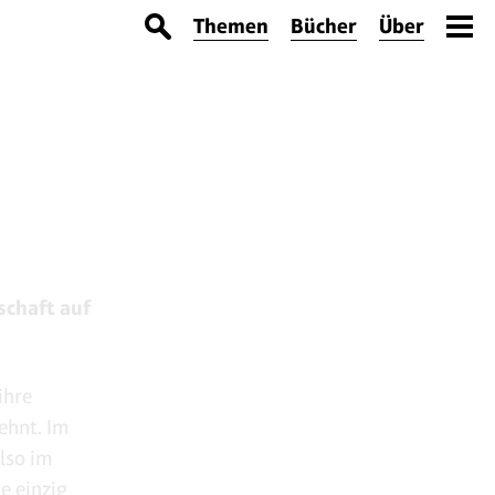
Themen
Bücher
Über
schaft auf
ihre
ehnt. Im
lso im
e einzig