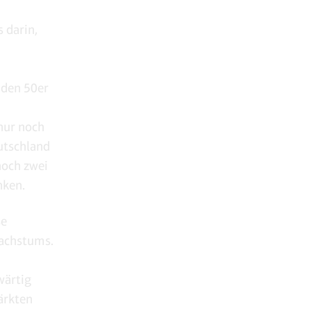
 darin,
 den 50er
 nur noch
utschland
noch zwei
nken.
se
wachstums.
wärtig
ärkten