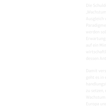
Die Schuld
„Wachstums
Ausgleich v
Paradigmen
werden so
Erwartungs
auf ein Mi
wirtschaft
dessen Ant
Damit vers
geht es in
handlungsf
zu setzen,
Wachstums 
Europa und