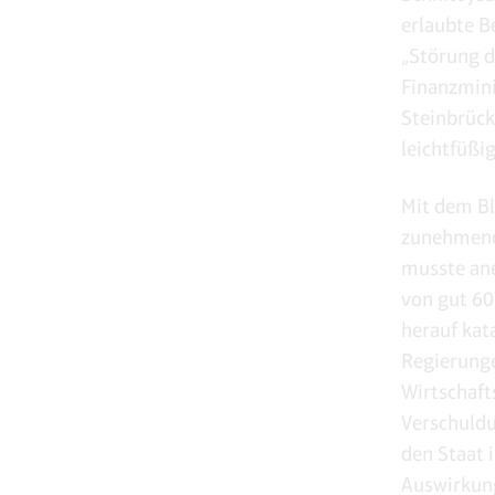
erlaubte B
„Störung d
Finanzmini
Steinbrück
leichtfüßig
Mit dem Bl
zunehmende
musste ane
von gut 60
herauf kat
Regierunge
Wirtschaft
Verschuldu
den Staat 
Auswirkun