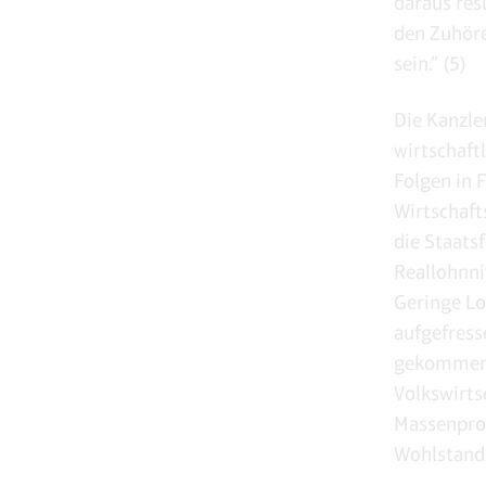
daraus res
den Zuhöre
sein.“ (5)
Die Kanzle
wirtschaft
Folgen in 
Wirtschaft
die Staats
Reallohnni
Geringe L
aufgefress
gekommen i
Volkswirts
Massenpro
Wohlstand