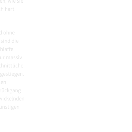
en, wie sie
ch hart
nd ohne
sind die
hlaffe
nur massiv
chnittliche
gestiegen.
ten
drückgang
wickelnden
günstigen