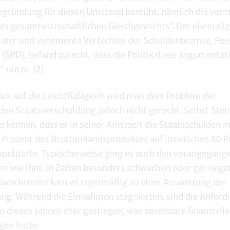
egründung für diesen Umstand bemüht, nämlich die verm
es gesamtwirtschaftlichen Gleichgewichts“. Der ehemali
ster und vehemente Verfechter der Schuldenbremse, Pee
 (SPD), befand zurecht, dass die Politik diese Argumentat
“ nutze. (2)
ick auf die Leichtfüßigkeit wird man dem Problem der
n Staatsverschuldung jedoch nicht gerecht. Selbst Stei
rkennen, dass er in seiner Amtszeit die Staatsschulden 
 Prozent des Bruttoinlandsproduktes auf inzwischen 80 P
apultierte. Typischerweise ging es auch den vorangegang
n wie ihm: In Zeiten besonders schwachen oder gar nega
swachstums kam es regelmäßig zu einer Ausweitung der
ng. Während die Einnahmen stagnierten, sind die Anford
in diesen Jahren eher gestiegen, was absehbare finanzielle
gen hatte.