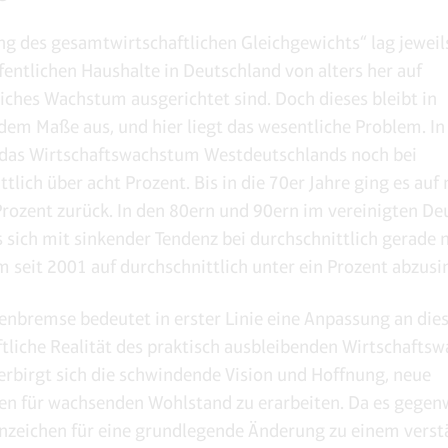
ng des gesamtwirtschaftlichen Gleichgewichts“ lag jeweils
ffentlichen Haushalte in Deutschland von alters her auf
liches Wachstum ausgerichtet sind. Doch dieses bleibt in
m Maße aus, und hier liegt das wesentliche Problem. In
 das Wirtschaftswachstum Westdeutschlands noch bei
tlich über acht Prozent. Bis in die 70er Jahre ging es auf
Prozent zurück. In den 80ern und 90ern im vereinigten De
 sich mit sinkender Tendenz bei durchschnittlich gerade 
m seit 2001 auf durchschnittlich unter ein Prozent abzusi
enbremse bedeutet in erster Linie eine Anpassung an die
ftliche Realität des praktisch ausbleibenden Wirtschafts
erbirgt sich die schwindende Vision und Hoffnung, neue
en für wachsenden Wohlstand zu erarbeiten. Da es gegen
Anzeichen für eine grundlegende Änderung zu einem verst