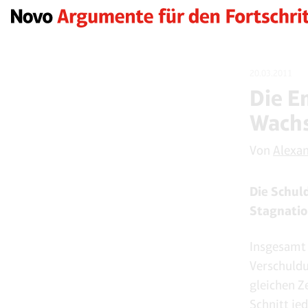
20.03.2011
Die E
Wachs
Von
Alexa
Die Schul
Stagnatio
Insgesamt 
Verschuldu
gleichen Z
Schnitt jed