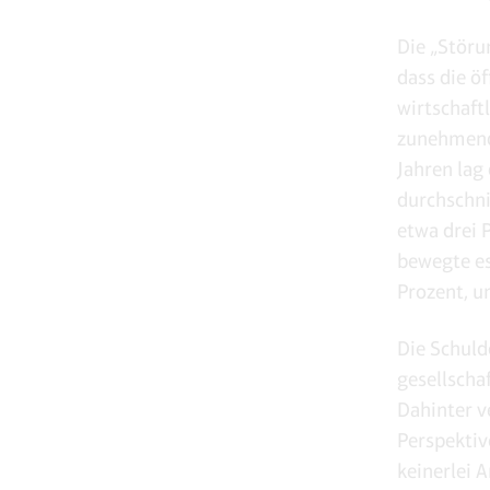
Die „Störu
dass die ö
wirtschaft
zunehmende
Jahren lag
durchschnit
etwa drei 
bewegte es
Prozent, u
Die Schuld
gesellscha
Dahinter v
Perspektiv
keinerlei 