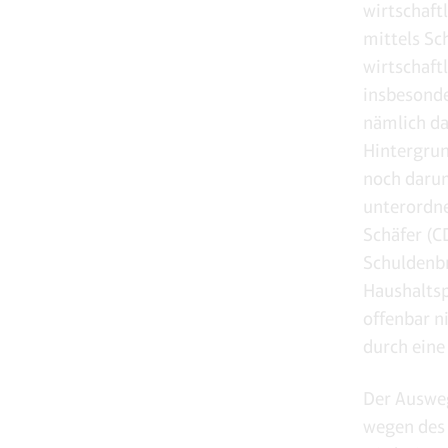
wirtschaft
mittels Sc
wirtschaft
insbesonde
nämlich da
Hintergrun
noch darum
unterordne
Schäfer (C
Schuldenbr
Haushaltsp
offenbar n
durch eine
Der Ausweg
wegen des 