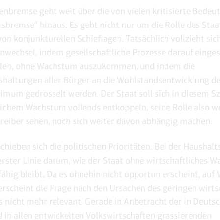
enbremse geht weit über die von vielen kritisierte Bedeu
bremse“ hinaus. Es geht nicht nur um die Rolle des Sta
on konjunkturellen Schieflagen. Tatsächlich vollzieht sich
wechsel, indem gesellschaftliche Prozesse darauf einges
llen, ohne Wachstum auszukommen, und indem die
haltungen aller Bürger an die Wohlstandsentwicklung de
nimum gedrosselt werden. Der Staat soll sich in diesem S
lichem Wachstum vollends entkoppeln, seine Rolle also w
reiber sehen, noch sich weiter davon abhängig machen.
chieben sich die politischen Prioritäten. Bei der Haushal
 erster Linie darum, wie der Staat ohne wirtschaftliches 
ähig bleibt. Da es ohnehin nicht opportun erscheint, au
 erscheint die Frage nach den Ursachen des geringen wirts
nicht mehr relevant. Gerade in Anbetracht der in Deutsc
 in allen entwickelten Volkswirtschaften grassierenden