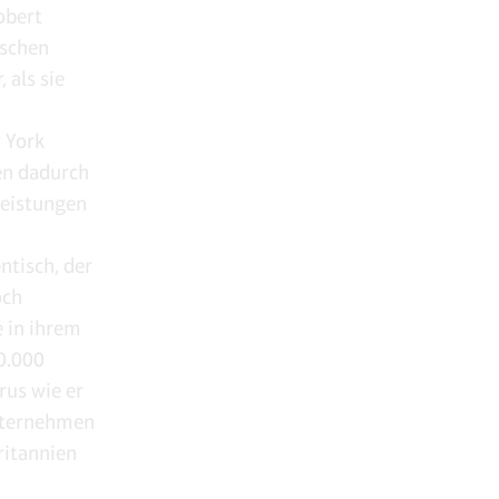
obert
ischen
 als sie
 York
den dadurch
leistungen
tisch, der
och
e in ihrem
0.000
rus wie er
Unternehmen
ritannien