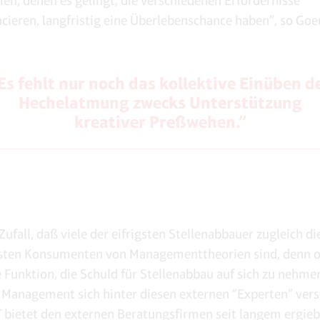
n, denen es gelingt, die verschiedenen Erfordernisse
cieren, langfristig eine Überlebenschance haben”, so Goe
Es fehlt nur noch das kollektive Einüben d
Hechelatmung zwecks Unterstützung
kreativer Preßwehen.”
 Zufall, daß viele der eifrigsten Stellenabbauer zugleich di
tsten Konsumenten von Managementtheorien sind, denn o
e Funktion, die Schuld für Stellenabbau auf sich zu nehme
 Management sich hinter diesen externen “Experten” ver
 bietet den externen Beratungsfirmen seit langem ergieb