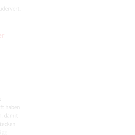
udervert.
er
e
ft haben
n, damit
stecken
ige