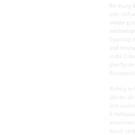
Beratung i
oder sich e
wieder gut
wechselnde
Coaching z
und Ideen
in die Zuk
überforder
Binsenweis
Richtig in
Jahren, al
sich ausbr
Arbeitsab
missionari
damit verb