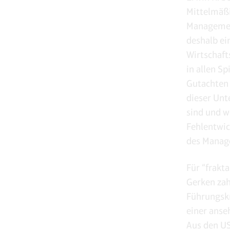
Mittelmäßi
Managemen
deshalb ei
Wirtschaft
in allen S
Gutachten 
dieser Unt
sind und w
Fehlentwic
des Manag
Für “frak
Gerken zah
Führungskr
einer anse
Aus den US