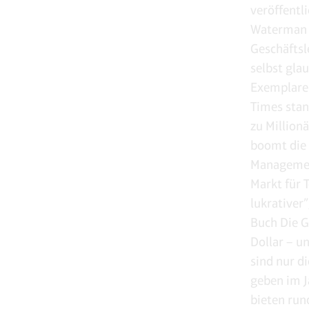
veröffentl
Waterman A
Geschäftsl
selbst gla
Exemplaren
Times stan
zu Million
boomt die 
Management
Markt für 
lukrativer
Buch Die G
Dollar – u
sind nur d
geben im J
bieten run