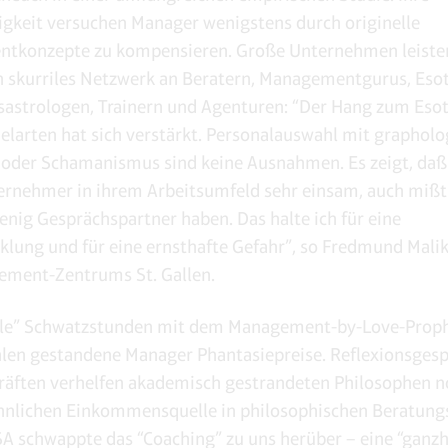
gkeit versuchen Manager wenigstens durch originelle
tkonzepte zu kompensieren. Große Unternehmen leisten
n skurriles Netzwerk an Beratern, Managementgurus, Esot
sastrologen, Trainern und Agenturen: “Der Hang zum Eso
pielarten hat sich verstärkt. Personalauswahl mit graphol
oder Schamanismus sind keine Ausnahmen. Es zeigt, daß 
ernehmer in ihrem Arbeitsumfeld sehr einsam, auch mißt
enig Gesprächspartner haben. Das halte ich für eine
klung und für eine ernsthafte Gefahr”, so Fredmund Malik,
ement-Zentrums St. Gallen.
tale” Schwatzstunden mit dem Management-by-Love-Prop
len gestandene Manager Phantasiepreise. Reflexionsges
äften verhelfen akademisch gestrandeten Philosophen n
hnlichen Einkommensquelle in philosophischen Beratung
A schwappte das “Coaching” zu uns herüber – eine “ganzh