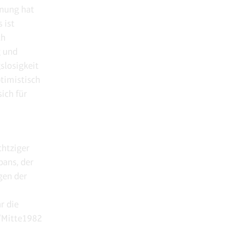
anung hat
 ist
ch
g und
slosigkeit
timistisch
ich für
chtziger
pans, der
gen der
r die
“Mitte1982