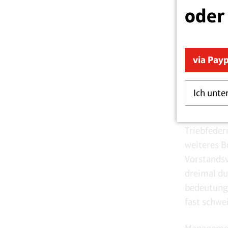
oder
Tausende v
Beraterexi
rascherer
via Pay
Amerika au
leseabstin
Ich unte
welchem Tr
stets die 
Triebfeder
weiteres 
Vorstandsv
dreimal du
bedeutungs
fast schw