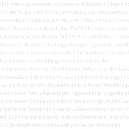
ichte Peters gemeinsam mit seinem McKinsey-Kollegen R
uf der Suche nach Spitzenleistungen, das den amerikan
euten ebenso kühn wie korrekt verkündet, sie seien besser,
ubten. Das Buch wurde mit über fünf Millionen verkauften
 zu einem echten Renner. Auf der Bestsellerliste der New
d es mehr als zwei Jahre lang; seine geistigen Väter wur
ären. Seit dem Erscheinen von Auf der Suche nach Spitzen
Guru-Industrie. Pro Jahr gehen allein in Amerika
bücher im Wert von 750 Millionen Dollar über den Laden
Tonkassetten, Videofilme, Kurse und Seminare ist sogar n
”, so die Autoren John Micklethwait und Adrian Wooldridg
esundbeter. Peters kassiert pro Tagesseminar ungefähr 6
nd von diesen Seminaren leitet er etwa sechzig im Jahr. Gu
ie Spitze des Beratungs-Eisbergs. Allein amerikanische 
ahr 15 Milliarden Dollar für externe Berater aus. In Großb
d 40 Beraterfirmen Abenteuerkurse an, bei denen sich