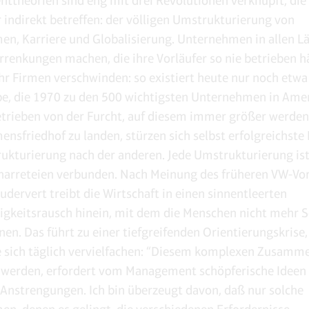
theorien sind eng mit drei Revolutionen verknüpft, die 
r indirekt betreffen: der völligen Umstrukturierung von
n, Karriere und Globalisierung. Unternehmen in allen L
renkungen machen, die ihre Vorläufer so nie betrieben h
 Firmen verschwinden: so existiert heute nur noch etwa 
be, die 1970 zu den 500 wichtigsten Unternehmen in Ame
etrieben von der Furcht, auf diesem immer größer werde
nsfriedhof zu landen, stürzen sich selbst erfolgreichste
ukturierung nach der anderen. Jede Umstrukturierung is
narreteien verbunden. Nach Meinung des früheren VW-Vo
udervert treibt die Wirtschaft in einen sinnentleerten
gkeitsrausch hinein, mit dem die Menschen nicht mehr S
nen. Das führt zu einer tiefgreifenden Orientierungskrise,
sich täglich vervielfachen: “Diesem komplexen Zusamm
 werden, erfordert vom Management schöpferische Ideen
e Anstrengungen. Ich bin überzeugt davon, daß nur solche