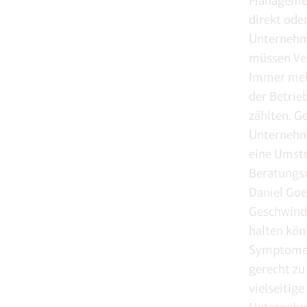
Management
direkt ode
Unternehme
müssen Ver
Immer mehr
der Betrie
zählten. G
Unternehme
eine Umstr
Beratungs
Daniel Goe
Geschwindi
halten kön
Symptome 
gerecht zu
vielseitig