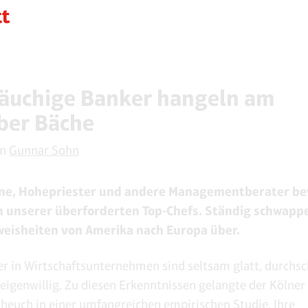
äuchige Banker hangeln am
über Bäche
on
Gunnar Sohn
ne, Hohepriester und andere Managementberater be
n unserer überforderten Top-Chefs. Ständig schwapp
eisheiten von Amerika nach Europa über.
 in Wirtschaftsunternehmen sind seltsam glatt, durchsch
eigenwillig. Zu diesen Erkenntnissen gelangte der Kölner
cheuch in einer umfangreichen empirischen Studie. Ihre