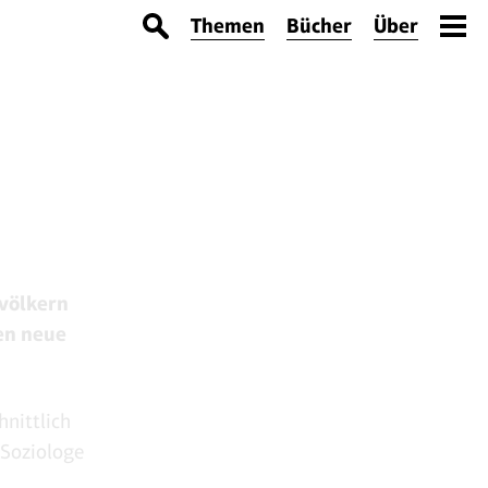
Themen
Bücher
Über
völkern
en neue
nittlich
 Soziologe