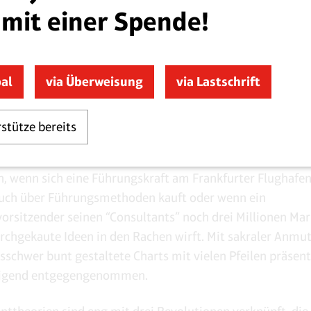
 mit einer Spende!
on Managementspezialisten zerbrechen sich den Kopf, wie
stenz absichern und die Unternehmen abschöpfen können
 Folge prasseln neue Managementmodelle und Führungsle
pal
via Überweisung
via Lastschrift
f die leitenden Angestellten in Europa ein. Manager, meis
ent und chronisch zeitknapp, müssen in kurzer Zeit entsc
rstütze bereits
end sie sich anhängen. Unternehmensberater suggerieren
richtige Lösung präsentieren können. Angst und Habgier si
n, wenn sich eine Führungskraft am Frankfurter Flughafen
Buch über Führungsmethoden kauft oder wenn ein
orsitzender seinen “Consultants” noch drei Millionen Mar
rchgekaute Ideen in den Rachen wirft. Mit sakraler Anmu
schwer bunt gestaltete Charts mit vielen Pfeilen präsent
eigend entgegengenommen.