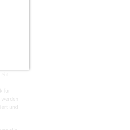
 sie ihre
. In immer
hren aus
t
heiden,
, daß sie
nd die
 ein
k für
t werden
iert und