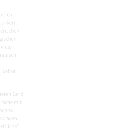
 sich
erikern,
terischen
ogischen
viele
rauisch
 Leiter
heten Gerd
präche mit
och zu
spraxen.
eitliche”