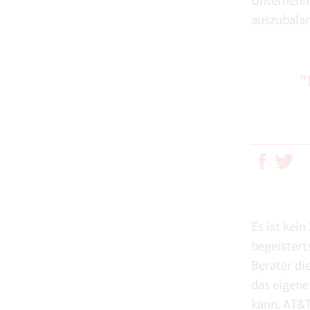
Unternehme
auszubalan
“
Es ist kein
begeister
Berater di
das eigene
kann. AT&T