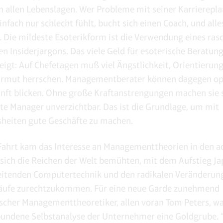
n allen Lebenslagen. Wer Probleme mit seiner Karrierepl
infach nur schlecht fühlt, bucht sich einen Coach, und alles
. Die mildeste Esoterikform ist die Verwendung eines ras
n Insiderjargons. Das viele Geld für esoterische Beratun
eigt: Auf Chefetagen muß viel Ängstlichkeit, Orientierung
armut herrschen. Managementberater können dagegen op
unft blicken. Ohne große Kraftanstrengungen machen sie s
te Manager unverzichtbar. Das ist die Grundlage, um mit
heiten gute Geschäfte zu machen.
 Fahrt kam das Interesse an Managementtheorien in den a
s sich die Reichen der Welt bemühten, mit dem Aufstieg Ja
eitenden Computertechnik und den radikalen Veränderun
läufe zurechtzukommen. Für eine neue Garde zunehmend
scher Managementtheoretiker, allen voran Tom Peters, wa
undene Selbstanalyse der Unternehmer eine Goldgrube. 