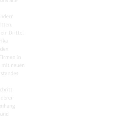
uns alle
ändern
ätten.
ein Drittel
rika
nden
 Firmen in
t mit neuen
rstandes
chritt
 deren
enhang
 und