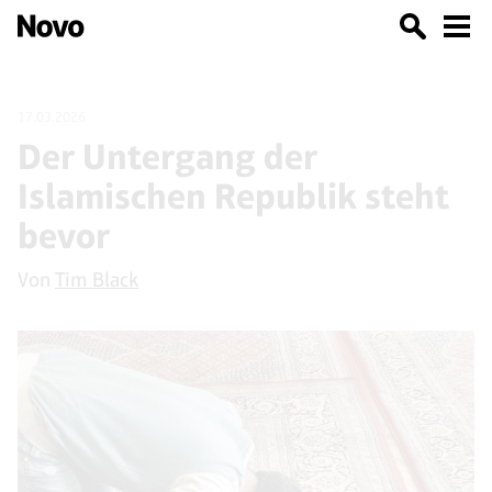
17.03.2026
Der Untergang der
Islamischen Republik steht
bevor
Von
Tim Black