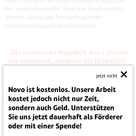
Legitimität durch einen nie endenden Krieg gegen
die „satanischen Kräfte” Amerikas, Israels und des
Westens. All dies war fast von Beginn der
Islamischen Republik an offensichtlich.
„Die Islamische Republik den Libanon
nie verlassen, sondern die Hisbollah-
Miliz aufgebaut.“
jetzt nicht
Novo ist kostenlos. Unsere Arbeit
kostet jedoch nicht nur Zeit,
sondern auch Geld. Unterstützen
Sie uns jetzt dauerhaft als Förderer
Bereits im März 1979 hatte Chomeini den Hidschab
oder mit einer Spende!
vorgeschrieben und ihn als entscheidende Waffe im
Kampf gegen westliche „Unreinheiten” in der