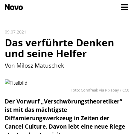
09.07.2021
Das verführte Denken
und seine Helfer
Von
Milosz Matuschek
Foto:
Comfreak
via Pixabay /
CC0
Der Vorwurf „Verschwörungstheoretiker“
ist mit das mächtigste
Diffamierungswerkzeug in Zeiten der
Cancel Culture. Davon lebt eine neue Riege