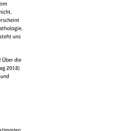
Beim
icht.
rscheint
athologie.
steht uns
 Über die
lag 2018)
 und
estimmten