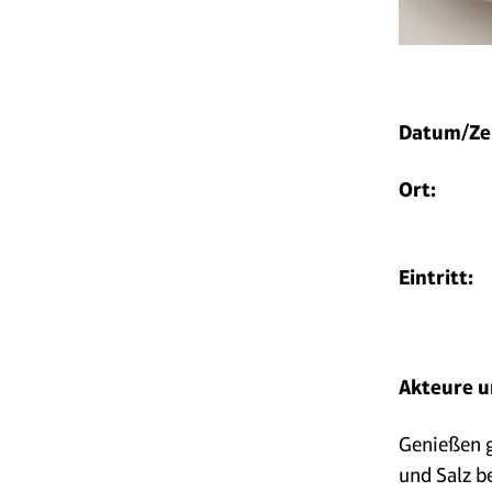
Datum/Zei
Ort:
Eintritt:
Akteure u
Genießen g
und Salz b