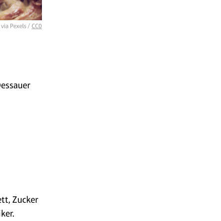
via Pexels /
CC0
Dessauer
tt, Zucker
ker.