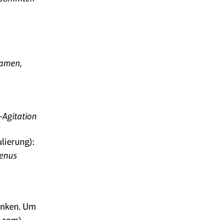
damen,
-Agitation
lierung):
Genus
änken. Um