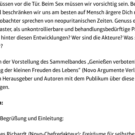
ssen vor die Tür. Beim Sex müssen wir vorsichtig sein. 
l beschränken wir uns am besten auf Mensch ärgere Dich n
bachter sprechen von neopuritanischen Zeiten. Genuss e
Laster, als unkontrollierbare und behandlungsbedürftige P
 hinter diesen Entwicklungen? Wer sind die Akteure? Was 
r?
 der Vorstellung des Sammelbandes „Genießen verboten!
g der kleinen Freuden des Lebens“ (Novo Argumente Ver
n Herausgeber und Autoren mit dem Publikum über diese
gen.
:
 Begrüßung und Einleitung:
es Richardt (Novo-Chefredakteur):
Freiräume für selbstb