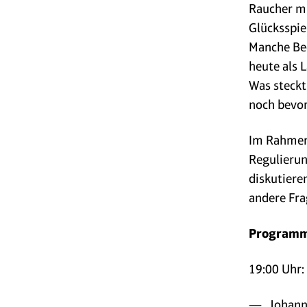
Raucher mü
Glücksspie
Manche Beo
heute als 
Was steckt
noch bevo
Im Rahmen
Regulierun
diskutiere
andere Fra
Programm
19:00 Uhr:
Johann