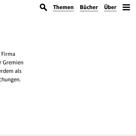
Themen
Bücher
Über
r Firma
r Gremien
erdem als
ichungen.