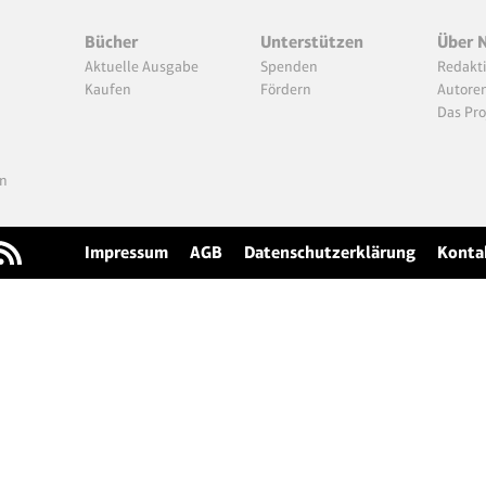
Bücher
Unterstützen
Über 
Aktuelle Ausgabe
Spenden
Redakt
Kaufen
Fördern
Autore
Das Pro
n
Impressum
AGB
Datenschutzerklärung
Konta