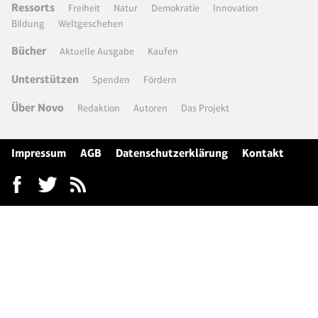
Ressorts
Freiheit
Natur
Demokratie
Innovation
Bildung
Weltgeschehen
Bücher
Aktuelle Ausgabe
Kaufen
Unterstützen
Spenden
Fördern
Über Novo
Redaktion
Autoren
Das Projekt
Impressum
AGB
Datenschutzerklärung
Kontakt