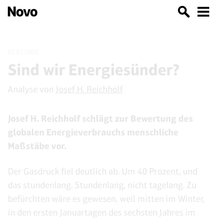
01.03.2006
Sind wir Energiesünder?
Analyse von
Josef H. Reichholf
Josef H. Reichholf schlägt zur Bewertung des
globalen Energieverbrauchs menschliche
Maßstäbe vor.
Der Gasdruck fiel deutlich ab. Um 40 Prozent, und
das stundenlang. Stundenlang, nicht tagelang. Zu
befürchten wäre es gewesen, weil mitten im Winter,
in den ersten Januartagen des sechsten Jahres im