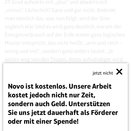
27 Grad aufwärts mit „plus“ und abwärts mit
„minus“. Lächerlich? Ganz und gar nicht. Bedenkt
man nämlich das, was nun folgt, wird der Sinn
sogleich klar. Und es wird ganz deutlich, warum der
Energieverbrauch auf der Erde einem ganz logischen
Muster entspricht, das nicht heißt: „arm und reich –
wenig und viel“, sondern ganz anders lautet: „Je
weiter weg von den Tropen, desto aufwändiger wird
unser Leben.“
jetzt nicht
Novo ist kostenlos. Unsere Arbeit
„Am besten könnten wir Energie sparen, wenn die
kostet jedoch nicht nur Zeit,
Winter wärmer, erheblich wärmer würden.“
sondern auch Geld. Unterstützen
Sie uns jetzt dauerhaft als Förderer
oder mit einer Spende!
Unterschiedlicher Brennstoffbedarf