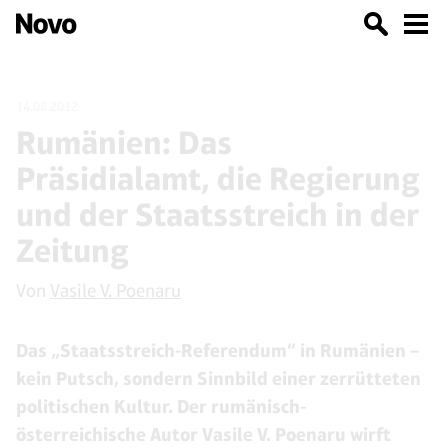
14.08.2012
Rumänien: Das
Präsidialamt, die Regierung
und der Staatsstreich in der
Zeitung
Von
Vasile V. Poenaru
Das „Staatsstreich-Referendum“ in Rumänien –
kein Putsch, sondern Sinnbild einer zerrütteten
politischen Kultur. Der rumänisch-
österreichische Autor Vasile V. Poenaru wirft