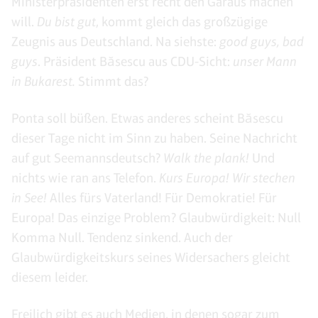
Ministerpräsidenten erst recht den Garaus machen
will.
Du bist gut
, kommt gleich das großzügige
Zeugnis aus Deutschland. Na siehste:
good guys, bad
guys
. Präsident Băsescu aus CDU-Sicht:
unser Mann
in Bukarest.
Stimmt das?
Ponta soll büßen. Etwas anderes scheint Băsescu
dieser Tage nicht im Sinn zu haben. Seine Nachricht
auf gut Seemannsdeutsch?
Walk the plank!
Und
nichts wie ran ans Telefon.
Kurs Europa! Wir stechen
in See!
Alles fürs Vaterland! Für Demokratie! Für
Europa! Das einzige Problem? Glaubwürdigkeit: Null
Komma Null. Tendenz sinkend. Auch der
Glaubwürdigkeitskurs seines Widersachers gleicht
diesem leider.
Freilich gibt es auch Medien, in denen sogar zum