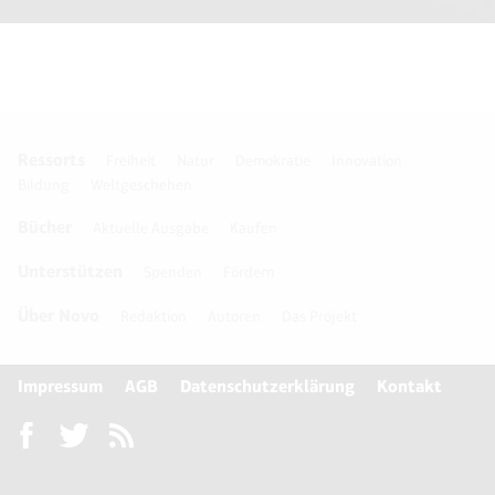
Ressorts
Freiheit
Natur
Demokratie
Innovation
Bildung
Weltgeschehen
Bücher
Aktuelle Ausgabe
Kaufen
Unterstützen
Spenden
Fördern
Über Novo
Redaktion
Autoren
Das Projekt
Impressum
AGB
Datenschutzerklärung
Kontakt