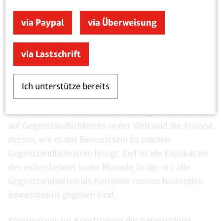
dieser Reduktion nichts verloren. Erhalten bleibt das
gesamte Feld meiner vergangenen und
via Paypal
via Überweisung
gegenwärtigen subjektiven Erlebnisse, meiner
zukunftsbezogenen Erwartungen, sowie die
via Lastschrift
Erinnerung
vergangener
Handlungen.
Phänomenologie als selbstreflexive Methode ist also
nicht Selbsterkenntnis im Sinne bloß
Ich unterstütze bereits
psychologistischer Introspektion, sondern
Erkenntnis meiner subjektiven Bezogenheitsweisen
auf Gegenständlichkeiten in der Welt und die Analyse
dessen, wie es das Bewusstsein zu solchen
Gegenständlichkeiten bringt. Ziel ist die Explikation
des vollen Lebens in der Monade, in der mir alle
Gegenstandsarten als Korrelate meines leistenden
Bewusstseins gegeben sind.
Kommen wir zur Konstitution der Gegenstände