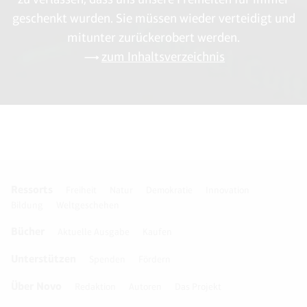
geschenkt wurden. Sie müssen wieder verteidigt und
mitunter zurückerobert werden.
zum Inhaltsverzeichnis
Ressorts
Freiheit
Natur
Demokratie
Innovation
Bildung
Weltgeschehen
Bücher
Aktuelle Ausgabe
Kaufen
Unterstützen
Spenden
Fördern
Über Novo
Redaktion
Autoren
Das Projekt