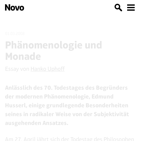
01.03.2008
Phänomenologie und
Monade
Essay von
Hanko Uphoff
Anlässlich des 70. Todestages des Begründers
der modernen Phänomenologie, Edmund
Husserl, einige grundlegende Besonderheiten
seines in radikaler Weise von der Subjektivität
ausgehenden Ansatzes.
Am 27. April jährt sich der Todestag des Philosophen