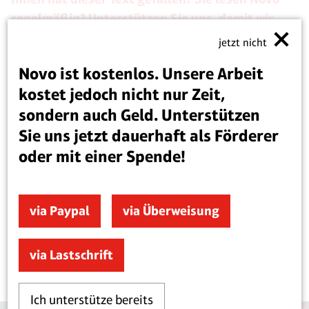
regelmäßig? Unterstützen Sie uns, damit wir
unser Inhaltsangebot weiter ausbauen können.
jetzt nicht
Novo ist kostenlos. Unsere Arbeit
via Paypal
via Überweisung
kostet jedoch nicht nur Zeit,
sondern auch Geld. Unterstützen
Sie uns jetzt dauerhaft als Förderer
oder mit einer Spende!
Artikel teilen
via Paypal
via Überweisung
via Lastschrift
Ich unterstütze bereits