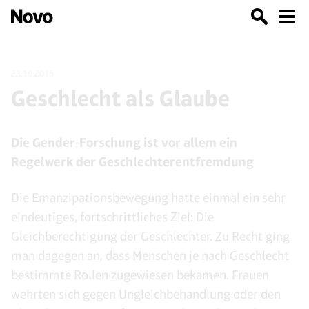
28.10.2015
Geschlecht als Glaube
Die Gender-Forschung ist vor allem ein
Regelwerk der Geschlechterentfremdung
Die Emanzipationsbewegung hatte einmal ein sehr
eindeutiges, fortschrittliches Ziel: Die
Gleichberechtigung der Geschlechter. Zu Recht ging
man dagegen an, dass Menschen je nach Geschlecht
bestimmte Rollen zugewiesen bekamen. Frauen
wehrten sich gegen Ungleichbehandlung oder den