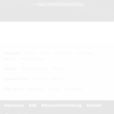
zum Inhaltsverzeichnis
Ressorts
Freiheit
Natur
Demokratie
Innovation
Bildung
Weltgeschehen
Bücher
Aktuelle Ausgabe
Kaufen
Unterstützen
Spenden
Fördern
Über Novo
Redaktion
Autoren
Das Projekt
Impressum
AGB
Datenschutzerklärung
Kontakt