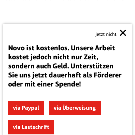
Ihnen hat dieser Text gefallen? Sie lesen Novo
jetzt nicht
regelmäßig? Unterstützen Sie uns, damit wir
Novo ist kostenlos. Unsere Arbeit
unser Inhaltsangebot weiter ausbauen können.
kostet jedoch nicht nur Zeit,
sondern auch Geld. Unterstützen
via Paypal
via Überweisung
Sie uns jetzt dauerhaft als Förderer
oder mit einer Spende!
Artikel teilen
via Paypal
via Überweisung
via Lastschrift