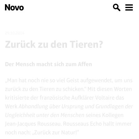
29.10.2014
Zurück zu den Tieren?
Der Mensch macht sich zum Affen
„Man hat noch nie so viel Geist aufgewendet, um uns
zurück zu den Tieren zu schicken.“ Mit diesen Worten
kritisierte der französische Aufklärer Voltaire das
Werk
Abhandlung über Ursprung und Grundlagen der
Ungleichheit unter den Menschen
seines Kollegen
Jean-Jacques Rousseau. Rousseaus Echo hallt immer
noch nach: „Zurück zur Natur!“