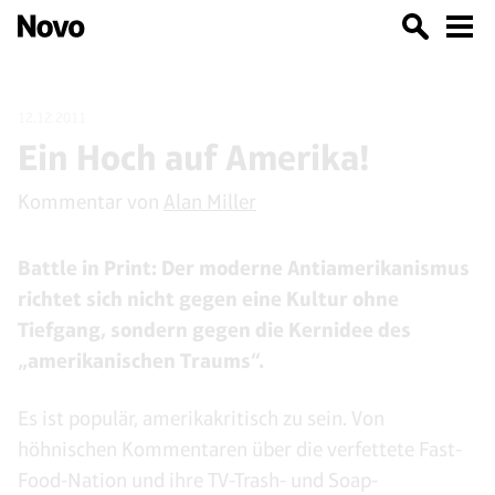
12.12.2011
Ein Hoch auf Amerika!
Kommentar von
Alan Miller
Battle in Print: Der moderne Antiamerikanismus
richtet sich nicht gegen eine Kultur ohne
Tiefgang, sondern gegen die Kernidee des
„amerikanischen Traums“.
Es ist populär, amerikakritisch zu sein. Von
höhnischen Kommentaren über die verfettete Fast-
Food-Nation und ihre TV-Trash- und Soap-