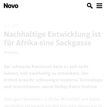
01.07.2000
Nachhaltige Entwicklung ist
für Afrika eine Sackgasse
Analyse
Der schwarze Kontinent kann es sich nicht
leisten, sich nachhaltig zu entwickeln. Der
Erdteil braucht schleunigst moderne Technologie
und Investitionen, warnt DeRoy Kwesi Andrew.
Dass ganz besonders in Afrika Wirtschaft und Natur
nachhaltig entwickelt werden müssten, davon war in