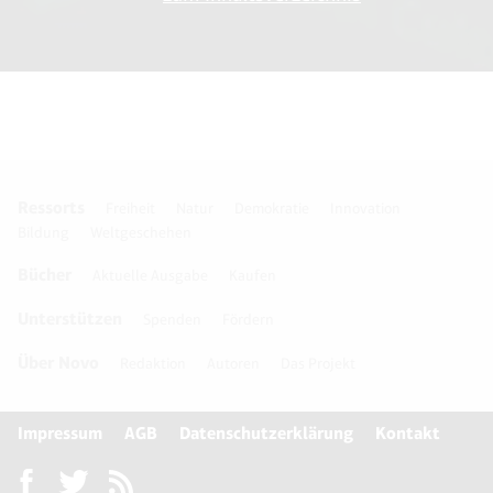
Ressorts
Freiheit
Natur
Demokratie
Innovation
Bildung
Weltgeschehen
Bücher
Aktuelle Ausgabe
Kaufen
Unterstützen
Spenden
Fördern
Über Novo
Redaktion
Autoren
Das Projekt
Impressum
AGB
Datenschutzerklärung
Kontakt