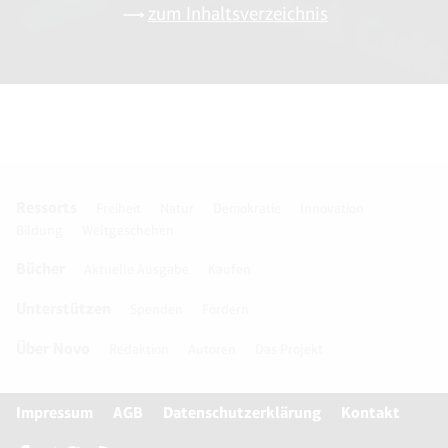
zum Inhaltsverzeichnis
Ressorts
Freiheit
Natur
Demokratie
Innovation
Bildung
Weltgeschehen
Bücher
Aktuelle Ausgabe
Kaufen
Unterstützen
Spenden
Fördern
Über Novo
Redaktion
Autoren
Das Projekt
Impressum
AGB
Datenschutzerklärung
Kontakt