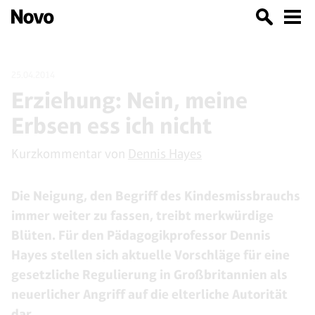
25.04.2014
Erziehung: Nein, meine
Erbsen ess ich nicht
Kurzkommentar von
Dennis Hayes
Die Neigung, den Begriff des Kindesmissbrauchs
immer weiter zu fassen, treibt merkwürdige
Blüten. Für den Pädagogikprofessor Dennis
Hayes stellen sich aktuelle Vorschläge für eine
gesetzliche Regulierung in Großbritannien als
neuerlicher Angriff auf die elterliche Autorität
dar