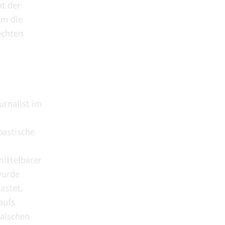
ht der
um die
echten
urnalist im
bastische
mittelbarer
wurde
astet.
aufs
falschen