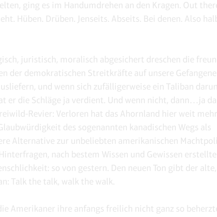
ielten, ging es im Handumdrehen an den Kragen. Out ther
eht. Hüben. Drüben. Jenseits. Abseits. Bei denen. Also hal
isch, juristisch, moralisch abgesichert dreschen die freu
n der demokratischen Streitkräfte auf unsere Gefangenen
ausliefern, und wenn sich zufälligerweise ein Taliban daru
hat er die Schläge ja verdient. Und wenn nicht, dann…ja 
reiwild-Revier: Verloren hat das Ahornland hier weit mehr
 Glaubwürdigkeit des sogenannten kanadischen Wegs als
re Alternative zur unbeliebten amerikanischen Machtpolit
 Hinterfragen, nach bestem Wissen und Gewissen erstellte
enschlichkeit: so von gestern. Den neuen Ton gibt der alt
n: Talk the talk, walk the walk.
e Amerikaner ihre anfangs freilich nicht ganz so beherzt