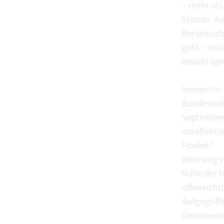
– mehr als
Stunde: Au
Berücksich
geht – nic
beizutrage
Immerhin: 
Bundeswehr
September 
unreflekti
Floskel?
Weit weg v
Nähe der b
offensicht
Aufgegriff
Geratewohl