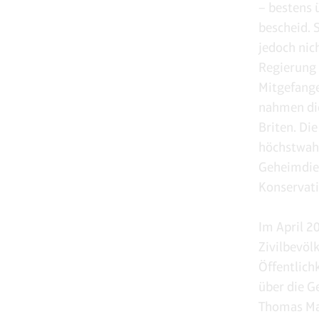
– bestens 
bescheid. 
jedoch nic
Regierung 
Mitgefang
nahmen die
Briten. Di
höchstwahr
Geheimdien
Konservati
Im April 2
Zivilbevöl
Öffentlich
über die G
Thomas Man