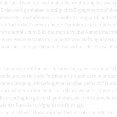
n der positiven internationalen Wahrnehmung des zweit
 Erden wenig anhaben. Vorzügliches Engagement auf viele
iesene Rechtschaffenheit, sinnvolle Staatspolitik und sel
r die Sache des Friedens und der Demokratie in der lieben
ten allenfalls zum Bild, das man sich über Kanada machte.
t eines Vorzeigestaats mit unbegrenzter Haftung angesic
rkenntnisse neu gezeichnet. Ein Ausschuss des House o
as kanadische Militär, besser, haben sich gewisse kanadisc
ende und amtierende Politiker im skrupellosen oder eben
samen Umgang mit Gefangenen strafbar gemacht? Nie z
nördlich der großen Seen so zu Hause wie jetzt. Düstere 
die ursprünglich glorreich gemeinte, doch mittlerweile fü
Arie des Ruck-Zuck-Afghanistan-Feldzugs.
frage in Ottawa: Müssen wir weiterhin stolz sein oder dür