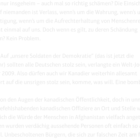
 nur insgeheim – auch mal so richtig schämen? Die Einsic
f niemanden ist Verlass, wenn’s um die Wahrung, wenn’s 
tigung, wenn’s um die Aufrechterhaltung von Menschenr
ht einmal auf uns. Doch wenn es gilt, zu deren Schändung
n? Kein Problem.
Auf „unsere Soldaten der Demokratie“ (das ist jetzt die
) sollten alle Deutschen stolz sein, verlangte ein Welt-Jo
2009. Also dürfen auch wir Kanadier weiterhin allesamt
ert auf die unsrigen stolz sein, komme, was will. Eine bom
on den Augen der kanadischen Öffentlichkeit, doch in un
efehlshabenden kanadischen Offiziere an Ort und Stelle 
lich die Würde der Menschen in Afghanistan vielfach anget
en wurden verdächig aussehende Personen oft einfach so 
. Unbescholtenen Bürgern, die sich zur falschen Zeit am 