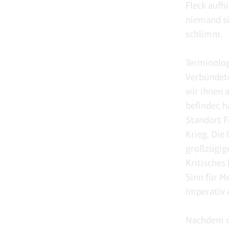
Fleck aufh
niemand si
schlimm.
Terminolog
Verbündete
wir ihnen 
befinder, 
Standort F
Krieg. Die
großzügige
Kritisches
Sinn für M
Imperativ a
Nachdem di