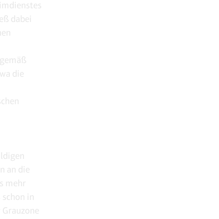
eimdienstes
ieß dabei
hen
s gemäß
wa die
schen
uldigen
n an die
ts mehr
 schon in
r Grauzone