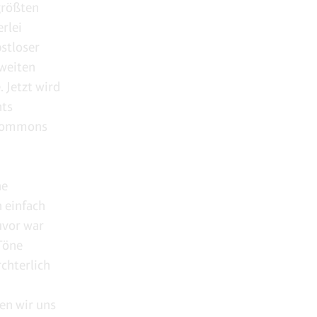
größten
rlei
bstloser
 weiten
 Jetzt wird
hts
f Commons
he
 einfach
uvor war
Töne
rchterlich
fen wir uns