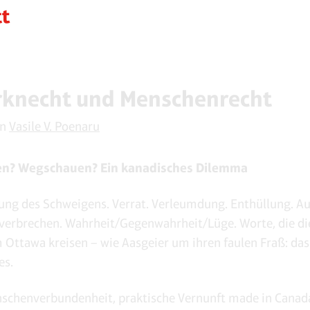
rknecht und Menschenrecht
on
Vasile V. Poenaru
n? Wegschauen? Ein kanadisches Dilemma
ng des Schweigens. Verrat. Verleumdung. Enthüllung. A
verbrechen. Wahrheit/Gegenwahrheit/Lüge. Worte, die di
 Ottawa kreisen – wie Aasgeier um ihren faulen Fraß: da
es.
nschenverbundenheit, praktische Vernunft made in Canad