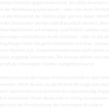
ttenen Einsatzes gegen einen Feind, der allem Anschein 
t in der Bevölkerung untertaucht – oder sich unter Umtän
in der Mentalität der Taliban-Jäger gar mit dieser identifi
te des Diplomaten wurden bald dramatisch zensiert, damit
ten Nachrichten auf erhabene (und freilich sowieso vers
en mögen: nichts Neues an der Ostfront – oder ist das di
Angefangen hatte die ganze Geschichte mit einer „human
 jener dunklen Zeit, als bezeichnenderweise noch solche v
ität zeugende Unworte wie „The mission defines the coal
schaft der Vereinigten Staaten maßgebend waren.
nderausschuss des House of Commons hieß es dann alle
innvoller: Weißt du was, so sprich! Und der lange Zeit bes
oten“ Geschmähte und lautstark als unglaubwürdig Ange
h in nüchternen Tönen daran, mal so richtig auszupacken.
 die trotz der Verschwörung des Schweigens bis zuletzt