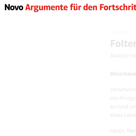
18.02.2010
Folte
Analyse v
Hinschaue
Verschwöru
von Kriegs
so rund um
eines Land
Ideale, Me