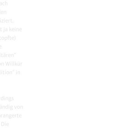
nach
den
ziert.
 ja keine
topfte)
e
itären“
on Willkür
ition“ in
rdings
tändig von
prangerte
 Die