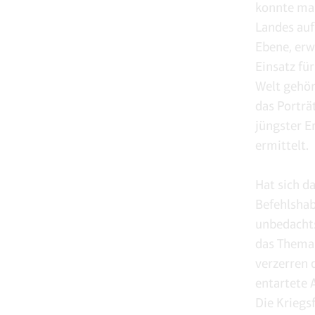
konnte ma
Landes auf
Ebene, erw
Einsatz fü
Welt gehör
das Porträ
jüngster E
ermittelt.
Hat sich d
Befehlshab
unbedacht
das Thema 
verzerren 
entartete 
Die Kriegs