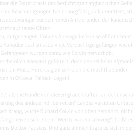
über die Folterpraxis des berüchtigten afghanischen Geh
Seine Beschuldigungen hat er sorgfältig dokumentiert, st
htsdetoweniger bei den hohen Amtierenden der kanadisc
stets auf taube Ohren.
en, mitgehangen. Colvins Aussage im House of Common
 Kanadier sechsmal so viele Verdächtige gefangen wie et
e Gefangenen wurden dann, wie Colvin hervorhob,
scheinlich allesamt gefoltert, denn das sei beim afghani
st ein Muss. Hörensagen! schreien die machthabenden
ven in Ottawa. Taliban-Lügen!
007, als die Kunde von diesen grauenhaften, an der unsch
kerung des andauernd „befreiten“ Landes verübten Untate
keit drang, wurde Richard Colvin von oben gemahnt, nich
efangenen zu schreiben. “Weistu was so schweig”, heißt es
ns Doktor Faustus. Und ganz ähnlich fügte es sich in de