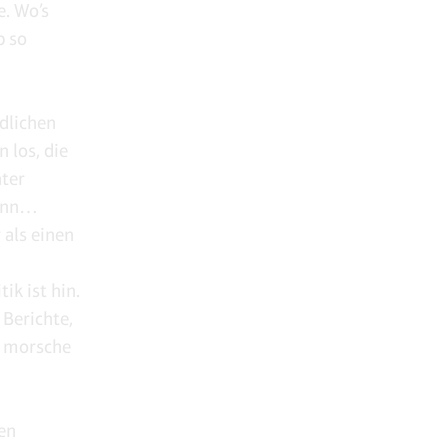
e. Wo’s
b so
ndlichen
 los, die
nter
dann…
 als einen
ik ist hin.
 Berichte,
e, morsche
en