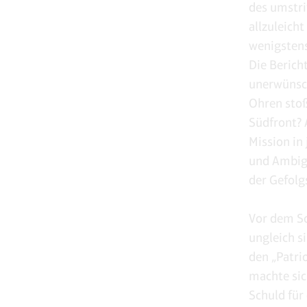
des umstri
allzuleich
wenigstens 
Die Berich
unerwünsch
Ohren stoß
Südfront? 
Mission in
und Ambigu
der Gefolg
Vor dem So
ungleich s
den „Patri
machte sic
Schuld für