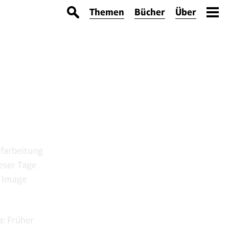
Themen
Bücher
Über
ufarbeitung
eser Tage
s Image
a: Früher