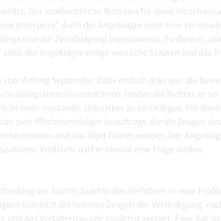
 wollte. Der strafrechtliche Terminus für diese Verschwör
minal enterprise“. Auch der Angeklagte sieht eine Versch
rdings eine zur Zerschlagung Jugoslawiens. Zu diesem „joi
“ zählt der Angeklagte einige westliche Staaten und das T
n aber Anfang September 2004 endlich dran war, die Bewe
schwörungstheorie vorzuführen, fanden die Richter, er sei 
nicht mehr imstande, sich selber zu verteidigen. Mit dies
tan zwei Pflichtverteidiger beauftragt, die die Zeugen de
n bestimmen und das Wort führen werden. Der Angeklag
zuhören. Vielleicht darf er einmal eine Frage stellen.
cheidung der Richter brachte das Verfahren in neue Prob
igern sich jetzt die meisten Zeugen der Verteidigung, na
 und das Verfahren wurde zunächst vertagt. Zwar hat sic