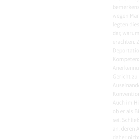
bemerkensw
wegen Mang
legten die
dar, warum
erachten. 
Deportatio
Kompetenz 
Anerkennun
Gericht zu
Auseinande
Konvention
Auch im Hi
ob er als 
sei. Schli
an, deren 
daher nich