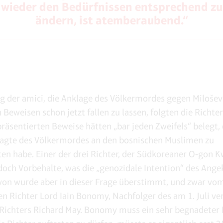
wieder den Bedürfnissen entsprechend zu
ändern, ist atemberaubend.“
 der amici, die Anklage des Völkermordes gegen Miloše
 Beweisen schon jetzt fallen zu lassen, folgten die Richte
präsentierten Beweise hätten „bar jeden Zweifels“ belegt, 
agte des Völkermordes an den bosnischen Muslimen zu
en habe. Einer der drei Richter, der Südkoreaner O-gon K
doch Vorbehalte, was die „genozidale Intention“ des Ange
Kwon wurde aber in dieser Frage überstimmt, und zwar vo
en Richter Lord Iain Bonomy, Nachfolger des am 1. Juli v
 Richters Richard May. Bonomy muss ein sehr begnadeter L