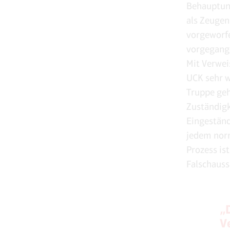
Behauptung
als Zeugen
vorgeworf
vorgegange
Mit Verwei
UCK sehr w
Truppe geh
Zuständigk
Eingeständ
jedem norm
Prozess is
Falschauss
„
V