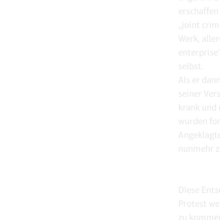
erschaffen
„joint cri
Werk, alle
enterprise
selbst.
Als er dan
seiner Ver
krank und 
wurden for
Angeklagte
nunmehr zu
Diese Ents
Protest we
zu kommen,