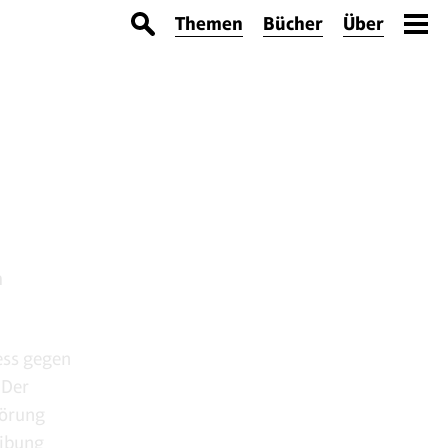
Themen
Bücher
Über
n
ess gegen
 Der
wörung
eibung