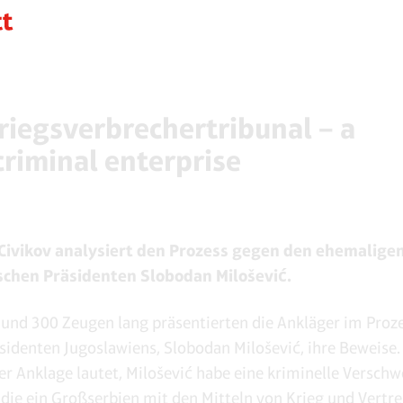
riegsverbrechertribunal – a
criminal enterprise
Civikov analysiert den Prozess gegen den ehemalige
schen Präsidenten Slobodan Milošević.
 und 300 Zeugen lang präsentierten die Ankläger im Proz
sidenten Jugoslawiens, Slobodan Milošević, ihre Beweise.
er Anklage lautet, Milošević habe eine kriminelle Versch
 die ein Großserbien mit den Mitteln von Krieg und Vertr