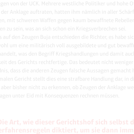
en von der UCK. Mehrere westliche Politiker und hohe Off
 der Anklage auftraten, hatten ihm nämlich in aller Schär
en, mit schweren Waffen gegen kaum bewaffnete Rebelle
n zu sein, was an sich schon ein Kriegsverbrechen sei.
s auf den Zeugen Buja entschieden die Richter, es habe sic
ohl um eine militärisch voll ausgebildete und gut bewaff
andelt, was den Begriff Kriegshandlungen und damit auc
eit des Gerichts rechtfertige. Das bedeutet nicht weniger
nis, dass die anderen Zeugen falsche Aussagen gemacht h
alen Gericht stellt dies eine strafbare Handlung dar, in 
t aber bisher nicht zu erkennen, ob Zeugen der Anklage w
agen unter Eid mit Konsequenzen rechnen müssen.
Die Art, wie dieser Gerichtshof sich selbst d
erfahrensregeln diktiert, um sie dann imm