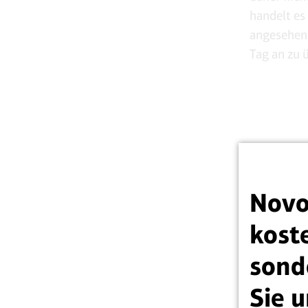
handelt es
angesehene
Tag an zu 
a
A
Novo
koste
sond
Sie u
Am 16. Jun