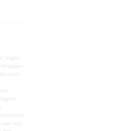
vić wegen
r hingegen
dass sich
won,
klagten
m
erstorbenen
eser sein,