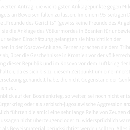
erten Antrag, die wichtigsten Anklagepunkte gegen Mil
els an Beweisen fallen zu lassen. Im einem 95-seitigen
se „Freunde des Gerichts“ (gewiss keine Freunde des Ange
 sie die Anklage des Völkermordes in Bosnien für unbewi
Zur selben Einschätzung gelangten sie hinsichtlich der
nen in der Kosovo-Anklage. Ferner sprachen sie dem Trib
ab, über die Geschehnisse in Kroatien vor der völkerrech
g dieser Republik und im Kosovo vor dem Luftkrieg der
 halten, da es sich bis zu diesem Zeitpunkt um eine inners
rsetzung gehandelt habe, die nicht Gegenstand der Genf
en sei.
nblick auf den Bosnienkrieg, so weiter, sei noch nicht ent
Bürgerkrieg oder als serbisch-jugoslawische Aggression a
eßlich führten die amici eine sehr lange Reihe von Zeugen 
Aussagen nicht überzeugend oder zu widersprüchlich war
t als Beweismaterial berücksichtigt werden sollten. Alles 