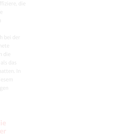
iziere, die
fe
n
h bei der
nete
h die
 als das
atten. In
diesem
egen
ie
er