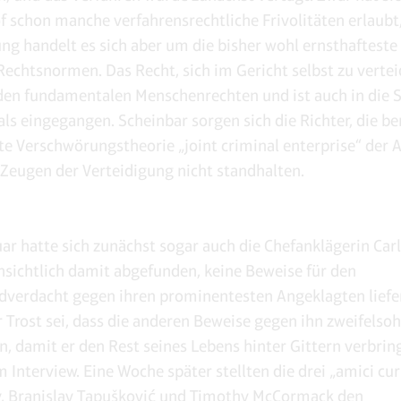
f schon manche verfahrensrechtliche Frivolitäten erlaubt,
ng handelt es sich aber um die bisher wohl ernsthafteste
Rechtsnormen. Das Recht, sich im Gericht selbst zu vertei
den fundamentalen Menschenrechten und ist auch in die 
als eingegangen. Scheinbar sorgen sich die Richter, die be
e Verschwörungstheorie „joint criminal enterprise“ der 
Zeugen der Verteidigung nicht standhalten.
ar hatte sich zunächst sogar auch die Chefanklägerin Carl
nsichtlich damit abgefunden, keine Beweise für den
verdacht gegen ihren prominentesten Angeklagten liefe
r Trost sei, dass die anderen Beweise gegen ihn zweifelso
n, damit er den Rest seines Lebens hinter Gittern verbring
m Interview. Eine Woche später stellten die drei „amici cur
, Branislav Tapušković und Timothy McCormack den