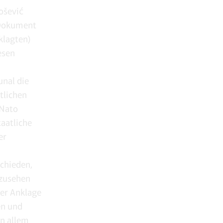
ošević
 Dokument
klagten)
esen
unal die
tlichen
 Nato
taatliche
er
schieden,
nzusehen
der Anklage
en und
in allem