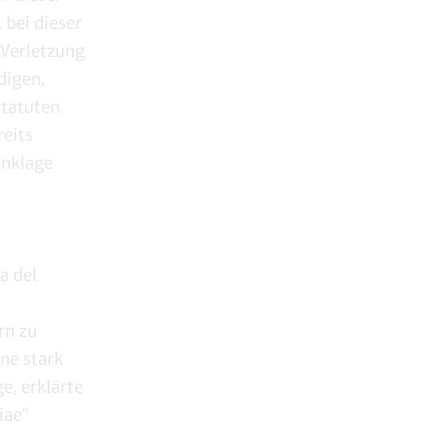
 bei dieser
 Verletzung
digen,
Statuten
reits
Anklage
a del
rn zu
hne stark
e, erklärte
iae“