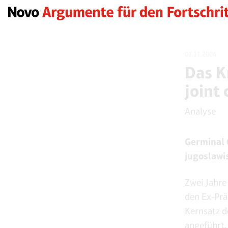
01.11.2004
Das K
joint 
Analyse
Germinal 
jugoslawi
Zwei Jahre
den Ex-Prä
Kernsatz d
angeführt,