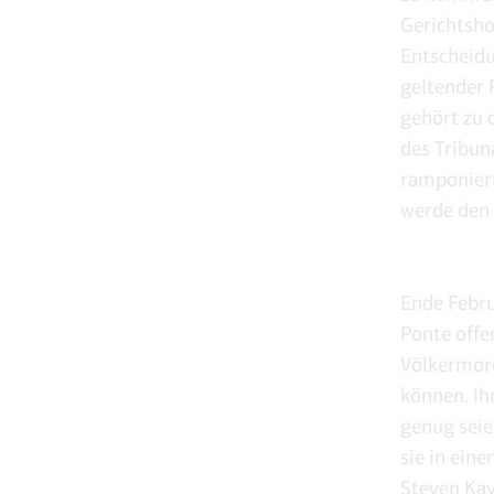
Gerichtsho
Entscheidu
geltender 
gehört zu 
des Tribun
ramponiert
werde den 
Ende Febru
Ponte offe
Völkermord
können. Ih
genug seie
sie in eine
Steven Kay