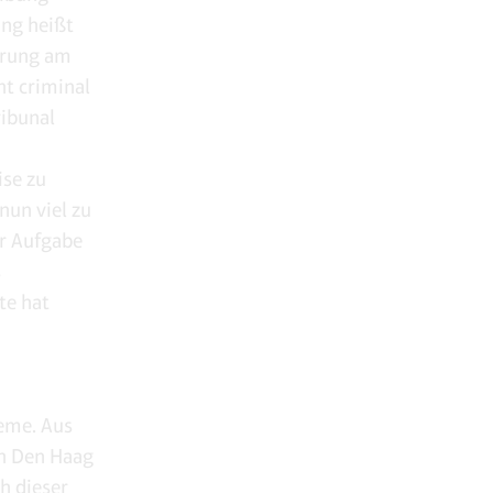
ung heißt
wörung am
nt criminal
ribunal
ise zu
nun viel zu
er Aufgabe
s
te hat
leme. Aus
ch Den Haag
h dieser