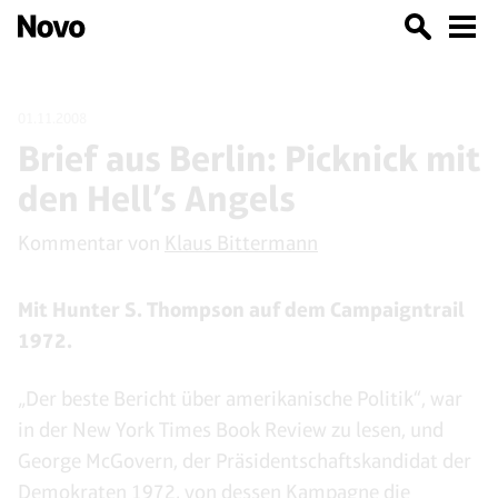
01.11.2008
Brief aus Berlin: Picknick mit
den Hell’s Angels
Kommentar von
Klaus Bittermann
Mit Hunter S. Thompson auf dem Campaigntrail
1972.
„Der beste Bericht über amerikanische Politik“, war
in der New York Times Book Review zu lesen, und
George McGovern, der Präsidentschaftskandidat der
Demokraten 1972, von dessen Kampagne die