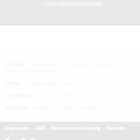
zum Inhaltsverzeichnis
Ressorts
Freiheit
Natur
Demokratie
Innovation
Bildung
Weltgeschehen
Bücher
Aktuelle Ausgabe
Kaufen
Unterstützen
Spenden
Fördern
Über Novo
Redaktion
Autoren
Das Projekt
Impressum
AGB
Datenschutzerklärung
Kontakt